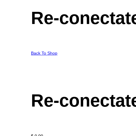
Re-conectate
Back To Shop
Re-conectate
$
0.00