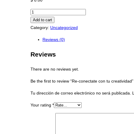
Re-
conectate
Add to cart
con
Category:
Uncategorized
tu
Reviews (0)
creatividad
quantity
Reviews
There are no reviews yet.
Be the first to review “Re-conectate con tu creatividad”
Tu dirección de correo electrónico no será publicada.
Your rating
*