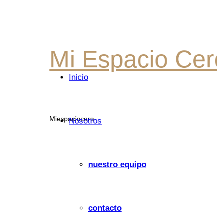
Mi
Mi Espacio Cer
Inicio
Espacio
Miespaciocero
Nosotros
Cero
nuestro equipo
contacto