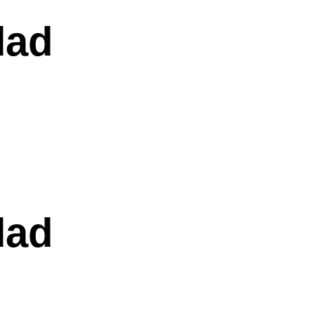
dad
dad