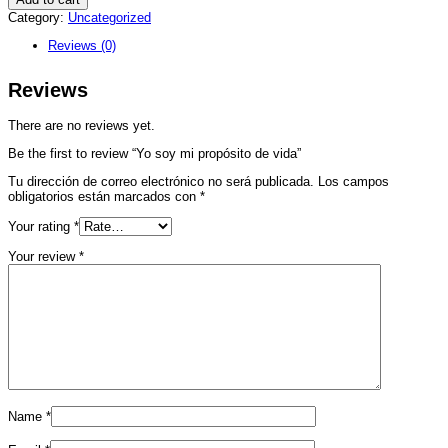
mi
Category:
Uncategorized
propósito
de
Reviews (0)
vida
quantity
Reviews
There are no reviews yet.
Be the first to review “Yo soy mi propósito de vida”
Tu dirección de correo electrónico no será publicada.
Los campos
obligatorios están marcados con
*
Your rating
*
Your review
*
Name
*