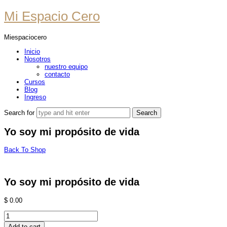
Mi
Mi Espacio Cero
Espacio
Miespaciocero
Cero
Inicio
Nosotros
nuestro equipo
contacto
Cursos
Blog
Ingreso
Search for
Yo soy mi propósito de vida
Back To Shop
Yo soy mi propósito de vida
$
0.00
Yo
soy
Add to cart