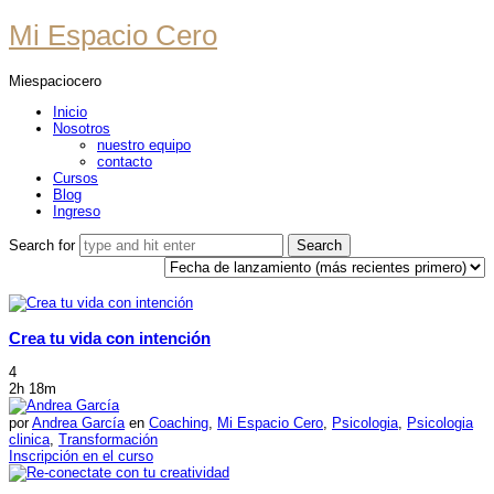
Mi
Mi Espacio Cero
Espacio
Miespaciocero
Cero
Inicio
Nosotros
nuestro equipo
contacto
Cursos
Blog
Ingreso
Search for
Crea tu vida con intención
4
2h 18m
por
Andrea García
en
Coaching
,
Mi Espacio Cero
,
Psicologia
,
Psicologia
clinica
,
Transformación
Inscripción en el curso