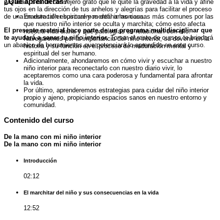
¿Qué aprenderás?
pasadas, sea un consejero grato que le quite la gravedad a la vida y afine
tus ojos en la dirección de tus anhelos y alegrías para facilitar el proceso
de una maduración espiritual y mental armoniosa.
En este taller buscaremos definir las causas más comunes por las
que nuestro niño interior se oculta y marchita; cómo esto afecta
El presente material hace parte de un programa multidisciplinar que
nuestra vida diaria y qué patologías se relacionan con ello.
te ayudará a sanar tu niño interior.
Tomar el resto de cursos te brindará
Navegaremos por la importancia del niño interior, su devenir en la
un abanico de herramientas que potenciará lo aprendido en este curso.
historia y su función en el proceso de maduración mental y
espiritual del ser humano.
Adicionalmente, ahondaremos en cómo vivir y escuchar a nuestro
niño interior para reconectarlo con nuestro diario vivir, lo
aceptaremos como una cara poderosa y fundamental para afrontar
la vida.
Por último, aprenderemos estrategias para cuidar del niño interior
propio y ajeno, propiciando espacios sanos en nuestro entorno y
comunidad.
Contenido del curso
De la mano con mi niño interior
De la mano con mi niño interior
Introducción
02:12
El marchitar del niño y sus consecuencias en la vida
12:52