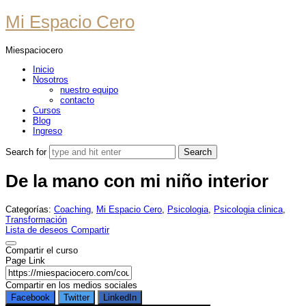
Mi
Mi Espacio Cero
Espacio
Miespaciocero
Cero
Inicio
Nosotros
nuestro equipo
contacto
Cursos
Blog
Ingreso
Search for
De la mano con mi niño interior
Categorías:
Coaching
,
Mi Espacio Cero
,
Psicologia
,
Psicologia clinica
,
Transformación
Lista de deseos
Compartir
Compartir el curso
Page Link
Compartir en los medios sociales
Facebook
Twitter
LinkedIn