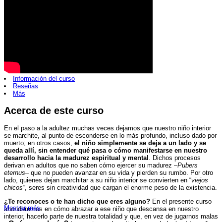
Información del curso
Reseñas
Más
Acerca de este curso
En el paso a la adultez muchas veces dejamos que nuestro niño interior
se marchite, al punto de esconderse en lo más profundo, incluso dado por
muerto; en otros casos,
el niño simplemente se deja a un lado y se
queda allí, sin entender qué pasa o cómo manifestarse en nuestro
desarrollo hacia la madurez espiritual y mental
. Dichos procesos
derivan en adultos que no saben cómo ejercer su madurez –
Pubers
eternus
– que no pueden avanzar en su vida y pierden su rumbo. Por otro
lado, quienes dejan marchitar a su niño interior se convierten en “
viejos
chicos”
, seres sin creatividad que cargan el enorme peso de la existencia.
¿Te reconoces o te han dicho que eres alguno?
En el presente curso
Mostrar más
ahondaremos en cómo abrazar a ese niño que descansa en nuestro
interior, hacerlo parte de nuestra totalidad y que, en vez de jugarnos malas