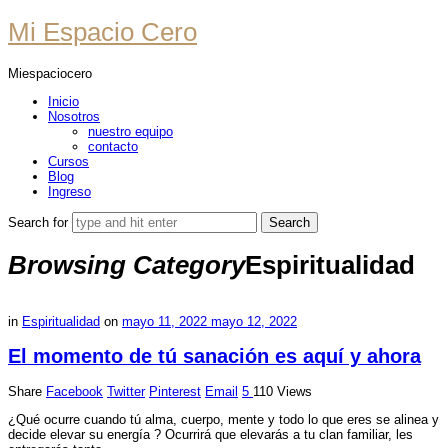
Mi
Mi Espacio Cero
Espacio
Miespaciocero
Cero
Inicio
Nosotros
nuestro equipo
contacto
Cursos
Blog
Ingreso
Search for
Browsing Category
Espiritualidad
in
Espiritualidad
on
mayo 11, 2022
mayo 12, 2022
El momento de tú sanación es aquí y ahora
Share
Facebook
Twitter
Pinterest
Email
5
110 Views
¿Qué ocurre cuando tú alma, cuerpo, mente y todo lo que eres se alinea y
decide elevar su energía ? Ocurrirá que elevarás a tu clan familiar, les