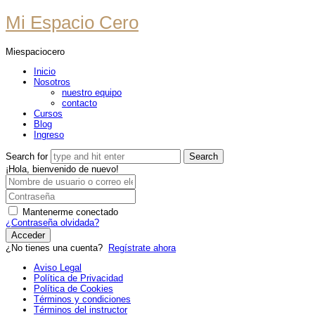
Mi
Mi Espacio Cero
Espacio
Miespaciocero
Cero
Inicio
Nosotros
nuestro equipo
contacto
Cursos
Blog
Ingreso
Search for
¡Hola, bienvenido de nuevo!
Mantenerme conectado
¿Contraseña olvidada?
Acceder
¿No tienes una cuenta?
Regístrate ahora
Aviso Legal
Política de Privacidad
Política de Cookies
Términos y condiciones
Términos del instructor