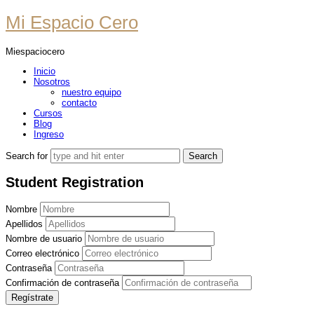
Mi
Mi Espacio Cero
Espacio
Miespaciocero
Cero
Inicio
Nosotros
nuestro equipo
contacto
Cursos
Blog
Ingreso
Search for
Student Registration
Nombre
Apellidos
Nombre de usuario
Correo electrónico
Contraseña
Confirmación de contraseña
Regístrate