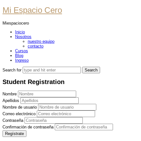
Mi
Mi Espacio Cero
Espacio
Miespaciocero
Cero
Inicio
Nosotros
nuestro equipo
contacto
Cursos
Blog
Ingreso
Search for
Student Registration
Nombre
Apellidos
Nombre de usuario
Correo electrónico
Contraseña
Confirmación de contraseña
Regístrate