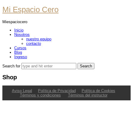
Mi
Mi Espacio Cero
Espacio
Miespaciocero
Cero
Inicio
Nosotros
nuestro equipo
contacto
Cursos
Blog
Ingreso
Search for
Shop
Aviso Legal
Política de Privacidad
Política de Cookies
Términos y condiciones
Términos del instructor