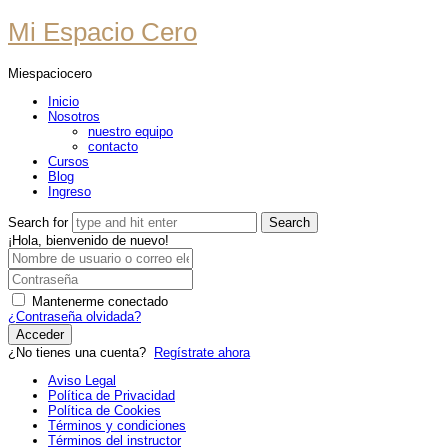
Mi
Mi Espacio Cero
Espacio
Miespaciocero
Cero
Inicio
Nosotros
nuestro equipo
contacto
Cursos
Blog
Ingreso
Search for
¡Hola, bienvenido de nuevo!
Mantenerme conectado
¿Contraseña olvidada?
Acceder
¿No tienes una cuenta?
Regístrate ahora
Aviso Legal
Política de Privacidad
Política de Cookies
Términos y condiciones
Términos del instructor