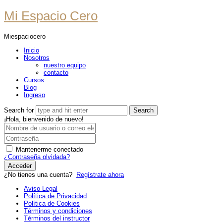
Mi
Mi Espacio Cero
Espacio
Miespaciocero
Cero
Inicio
Nosotros
nuestro equipo
contacto
Cursos
Blog
Ingreso
Search for
¡Hola, bienvenido de nuevo!
Mantenerme conectado
¿Contraseña olvidada?
Acceder
¿No tienes una cuenta?
Regístrate ahora
Aviso Legal
Política de Privacidad
Política de Cookies
Términos y condiciones
Términos del instructor