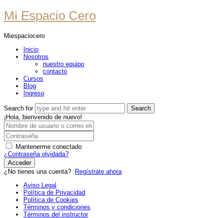
Mi
Mi Espacio Cero
Espacio
Miespaciocero
Cero
Inicio
Nosotros
nuestro equipo
contacto
Cursos
Blog
Ingreso
Search for
¡Hola, bienvenido de nuevo!
Mantenerme conectado
¿Contraseña olvidada?
Acceder
¿No tienes una cuenta?
Regístrate ahora
Aviso Legal
Política de Privacidad
Política de Cookies
Términos y condiciones
Términos del instructor